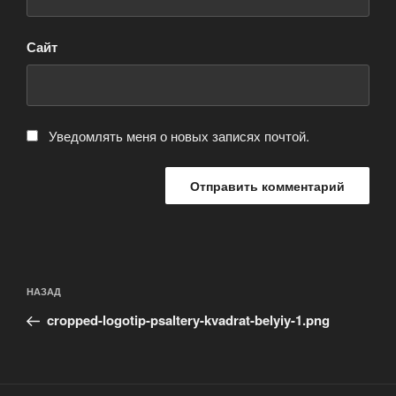
Сайт
Уведомлять меня о новых записях почтой.
Навигация
Предыдущая
НАЗАД
по
запись:
записям
cropped-logotip-psaltery-kvadrat-belyiy-1.png