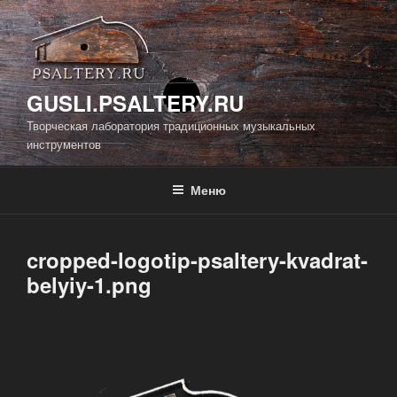
Перейти
к
содержимому
GUSLI.PSALTERY.RU
Творческая лаборатория традиционных музыкальных
инструментов
Меню
cropped-logotip-psaltery-kvadrat-
belyiy-1.png