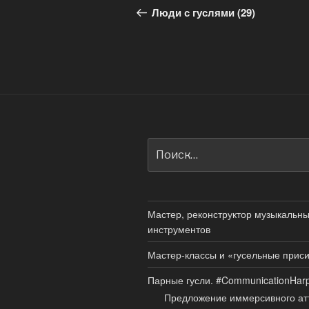
по
запись:
Люди с гуслями (29)
записям
Искать:
Мастер, реконструктор музыкальн
инструментов
Мастер-классы и «гусельные прис
Парные гусли. #CommunicationHar
Предложение иммерсивного ат