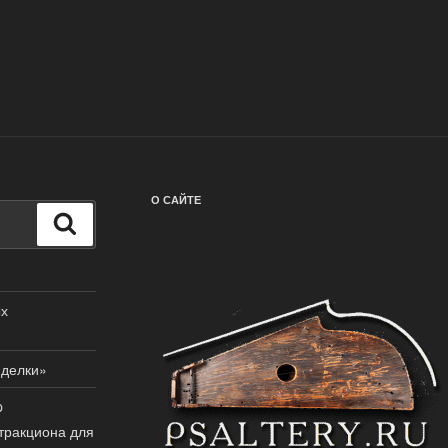
О САЙТЕ
Поиск
ых
иделки»
p
тракциона для