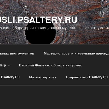
SLI.PSALTERY.RU
еская лаборатория традиционных музыкальных инструмент
льных инструментов
Мастер-классы и «гусельные присид
Harp
Василий Фоменко об игре на гуслях
Psaltery.Ru
Музыкотерапия
Старый сайт Psaltery.Ru