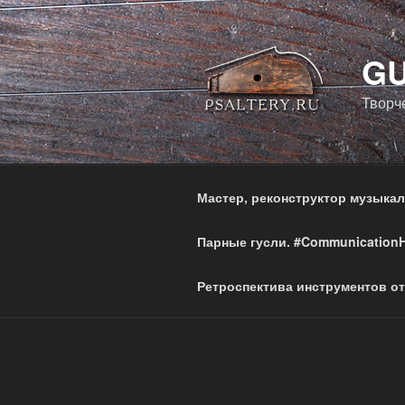
Перейти
к
содержимому
GU
Творч
Мастер, реконструктор музыка
Парные гусли. #Communication
Ретроспектива инструментов от 