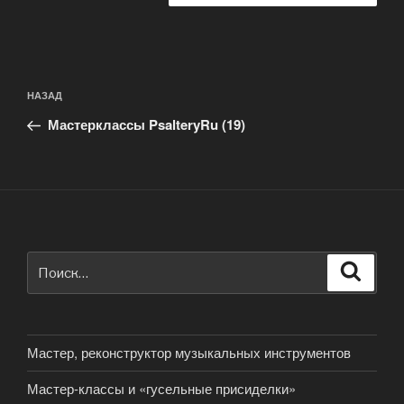
Навигация
Предыдущая
НАЗАД
по
запись:
записям
Мастерклассы PsalteryRu (19)
Искать:
Поиск
Мастер, реконструктор музыкальных инструментов
Мастер-классы и «гусельные присиделки»