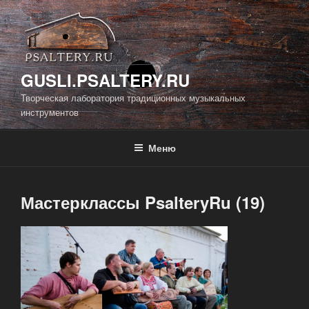
Перейти
к
содержимому
GUSLI.PSALTERY.RU
Творческая лаборатория традиционных музыкальных
инструментов
Меню
Мастерклассы PsalteryRu (19)