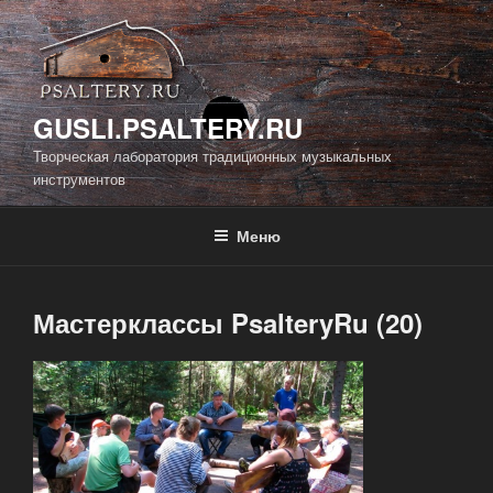
Перейти
к
содержимому
GUSLI.PSALTERY.RU
Творческая лаборатория традиционных музыкальных
инструментов
Меню
Мастерклассы PsalteryRu (20)