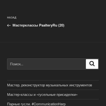
Навигация
Предыдущая
НАЗАД
по
запись:
записям
Мастерклассы PsalteryRu (20)
Искать:
Поиск
Мастер, реконструктор музыкальных инструментов
Мастер-классы и «гусельные присиделки»
Парные гусли. #CommunicationHarp