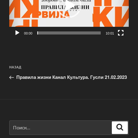
00:00
10:01
Навигация
Предыдущая
НАЗАД
по
запись:
записям
Правила жизни Канал Культура. Гусли 21.02.2023
Искать:
Поиск