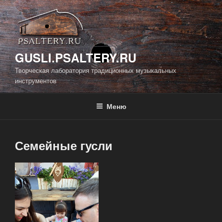
Перейти
к
содержимому
GUSLI.PSALTERY.RU
Творческая лаборатория традиционных музыкальных
инструментов
Меню
Семейные гусли