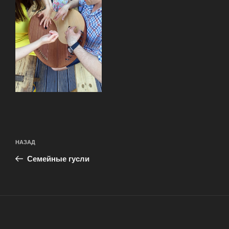
Навигация
Предыдущая
НАЗАД
по
запись:
записям
Семейные гусли