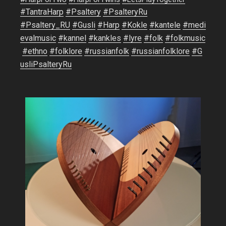
#
TantraHarp
#
Psaltery
#
PsalteryRu
#
Psaltery_RU
#
Gusli
#
Harp
#
Kokle
#
kantele
#
medi
evalmusic
#
kannel
#
kankles
#
lyre
#
folk
#
folkmusic
#
ethno
#
folklore
#
russianfolk
#
russianfolklore
#
G
usliPsalteryRu