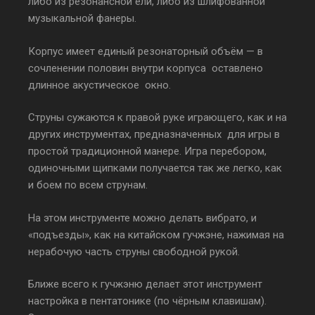
либо из резонансной ели, либо из шлифованной
музыкальной фанеры.
Корпус имеет единый резонаторный объём — в
сочленении половин внутри корпуса оставлено
длинное акустическое окно.
Струны сужаются к правой руке играющего, как и на
других инструментах, предназначенных для игры в
простой традиционной манере. Игра перебором,
одиночными щипками получается так же легко, как
и боем по всем струнам.
На этом инструменте можно делать вибрато, и
«подъезды», как на китайском гучжэне, нажимая на
нерабочую часть струны свободной рукой.
Ближе всего к гучжэню делает этот инструмент
настройка в пентатонике (по чёрным клавишам).