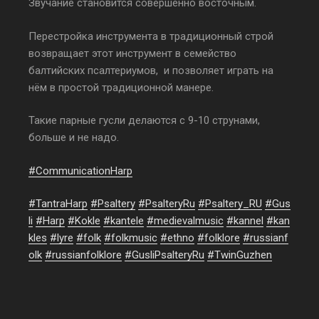
Звучание становится совершенно восточным.
Перестройка инструмента в традиционный строй
возвращает этот инструмент в семейство
балтийских псалтериумов, и позволяет играть на
нём в простой традиционной манере.
Такие парные гусли делаются с 9-10 струнами,
больше и не надо.
#
CommunicationHarp
#
TantraHarp
#
Psaltery
#
PsalteryRu
#
Psaltery_RU
#
Gus
li
#
Harp
#
Kokle
#
kantele
#
medievalmusic
#
kannel
#
kan
kles
#
lyre
#
folk
#
folkmusic
#
ethno
#
folklore
#
russianf
olk
#
russianfolklore
#
GusliPsalteryRu
#TwinGuzhen