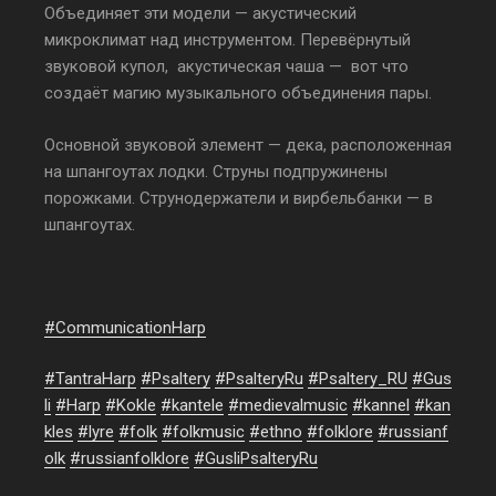
Объединяет эти модели — акустический
микроклимат над инструментом. Перевёрнутый
звуковой купол, акустическая чаша — вот что
создаёт магию музыкального объединения пары.
Основной звуковой элемент — дека, расположенная
на шпангоутах лодки. Струны подпружинены
порожками. Струнодержатели и вирбельбанки — в
шпангоутах.
#
CommunicationHarp
#
TantraHarp
#
Psaltery
#
PsalteryRu
#
Psaltery_RU
#
Gus
li
#
Harp
#
Kokle
#
kantele
#
medievalmusic
#
kannel
#
kan
kles
#
lyre
#
folk
#
folkmusic
#
ethno
#
folklore
#
russianf
olk
#
russianfolklore
#
GusliPsalteryRu