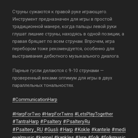
Струны сужаются к правой руке играющего.
Инструмент предназначен для игры в простой
традиционной манере, когда пальцы левой руки
глушат лишние струны, находясь в одной позиции, а
правая бряцает по всем струнам. Впрочем, игра
перебором тоже реко
мендуется, особенно для
выстраивания дебютного музыкального диалога.
Парные гусли делаются с 9-10 струнами —
проверенный веками оптимум для игры в двух
параллельных тональностях.
#
CommunicationHarp
#HarpForTwo
#HarpForTwins
#LetsPlayTogether
#
TantraHarp
#
Psaltery
#
PsalteryRu
#
Psaltery_RU
#
Gusli
#
Harp
#
Kokle
#
kantele
#
medi
evalmusic
#
kannel
#
kankles
#
lyre
#
folk
#
folkmusic