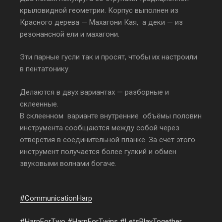
крыловидной геометрии. Корпус выполнен из
Красного дерева — Махагони Кая, а деки — из
резонансной ели и махагони.
Эти парные гусли так и просят, чтобы их настроили
в пентатонику.
Делаются в двух вариантах — разборные и
склеенные.
В склеенном варианте внутренние объёмы половин
инструмента сообщаются между собой через
отверстия в соединительной планке. За счёт этого
инструмент получается более гулкий и обмен
звуковыми волнами богаче.
#
CommunicationHarp
#HarpForTwo
#HarpForTwins
#LetsPlayTogether