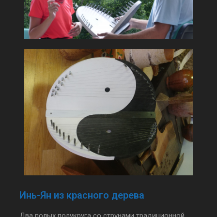
Инь-Ян из красного дерева
Два полых полукруга со струнами традиционной