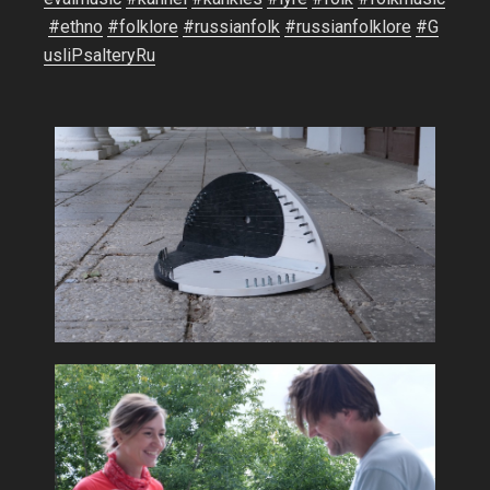
#
ethno
#
folklore
#
russianfolk
#
russianfolklore
#
G
usliPsalteryRu