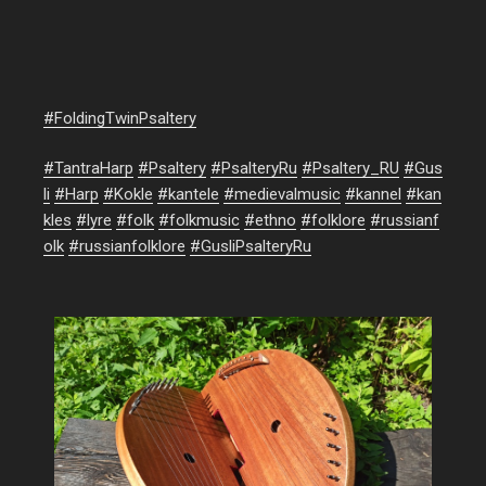
#FoldingTwinPsaltery
#
TantraHarp
#
Psaltery
#
PsalteryRu
#
Psaltery_RU
#
Gus
li
#
Harp
#
Kokle
#
kantele
#
medievalmusic
#
kannel
#
kan
kles
#
lyre
#
folk
#
folkmusic
#
ethno
#
folklore
#
russianf
olk
#
russianfolklore
#
GusliPsalteryRu