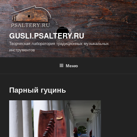
Перейти
к
содержимому
GUSLI.PSALTERY.RU
Творческая лаборатория традиционных музыкальных
инструментов
Меню
Парный гуцинь