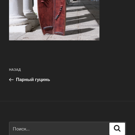
Навигация
Предыдущая
НАЗАД
по
запись:
записям
Парный гуцинь
Искать:
Поиск