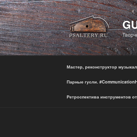
Перейти
к
содержимому
GU
Творч
Мастер, реконструктор музыка
Парные гусли. #Communication
Ретроспектива инструментов от 