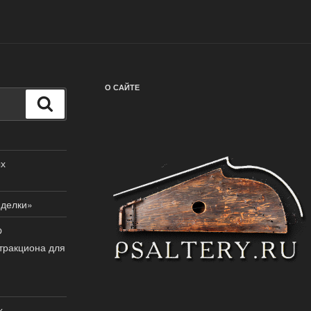
О САЙТЕ
Поиск
ых
иделки»
p
тракциона для
х