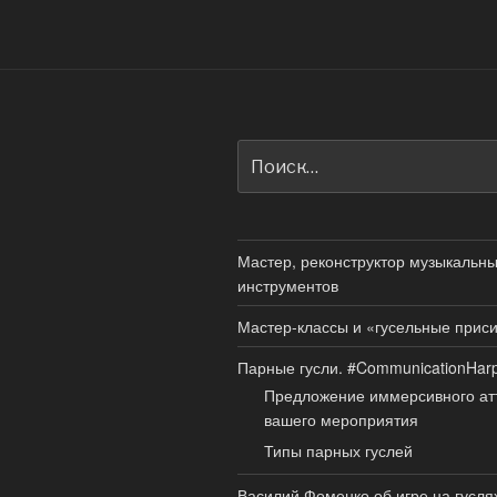
Искать:
Мастер, реконструктор музыкальн
инструментов
Мастер-классы и «гусельные прис
Парные гусли. #CommunicationHar
Предложение иммерсивного ат
вашего мероприятия
Типы парных гуслей
Василий Фоменко об игре на гусля