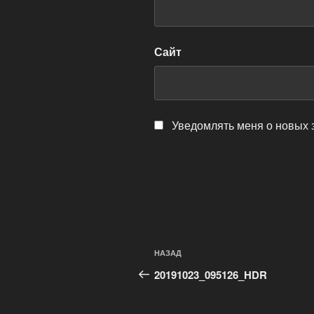
Сайт
Уведомлять меня о новых 
Навигация
Предыдущая
НАЗАД
по
запись:
20191023_095126_HDR
записям