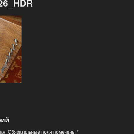
126_HDR
рий
ан.
Обязательные поля помечены
*