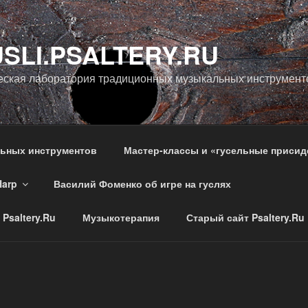
SLI.PSALTERY.RU
еская лаборатория традиционных музыкальных инструмент
льных инструментов
Мастер-классы и «гусельные присид
Harp
Василий Фоменко об игре на гуслях
Psaltery.Ru
Музыкотерапия
Старый сайт Psaltery.Ru