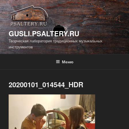
Перейти
к
содержимому
GUSLI.PSALTERY.RU
Творческая лаборатория традиционных музыкальных
инструментов
Меню
20200101_014544_HDR