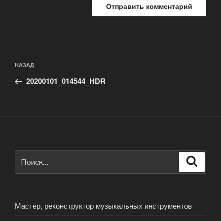
Навигация
Предыдущая
НАЗАД
по
запись:
записям
20200101_014544_HDR
Искать:
Поиск
Мастер, реконструктор музыкальных инструментов