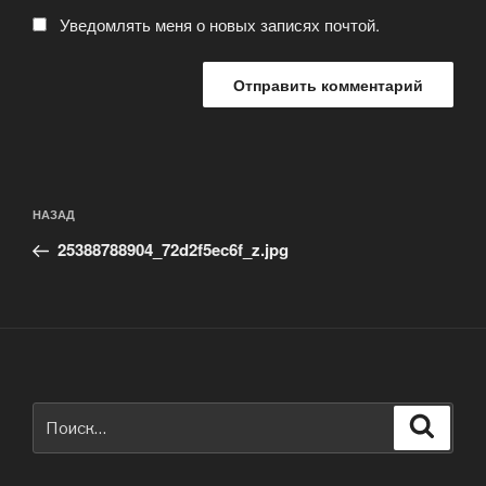
Уведомлять меня о новых записях почтой.
Навигация
Предыдущая
НАЗАД
по
запись:
записям
25388788904_72d2f5ec6f_z.jpg
Искать:
Поиск