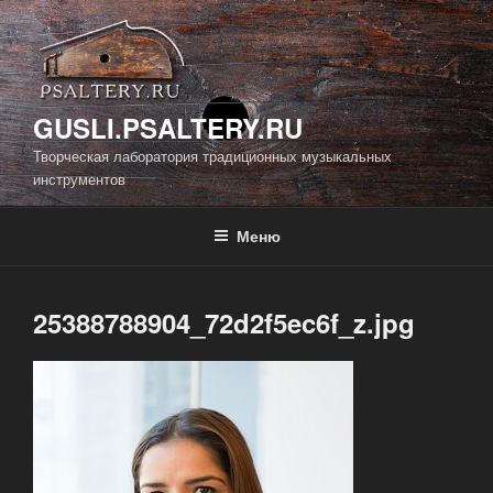
Перейти
к
содержимому
GUSLI.PSALTERY.RU
Творческая лаборатория традиционных музыкальных
инструментов
Меню
25388788904_72d2f5ec6f_z.jpg