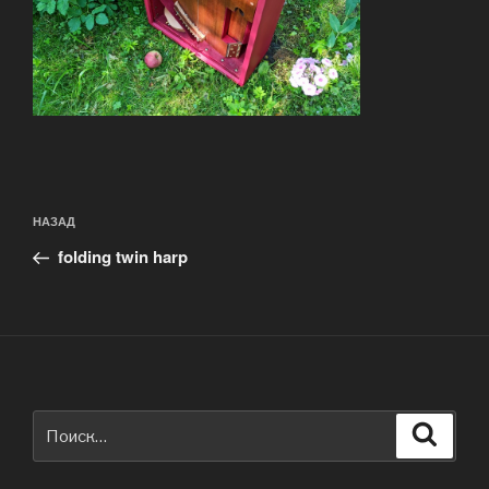
Навигация
Предыдущая
НАЗАД
по
запись:
записям
folding twin harp
Искать:
Поиск