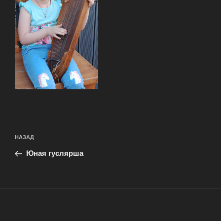
Навигация
Предыдущая
НАЗАД
по
запись:
записям
Юная гуслярша