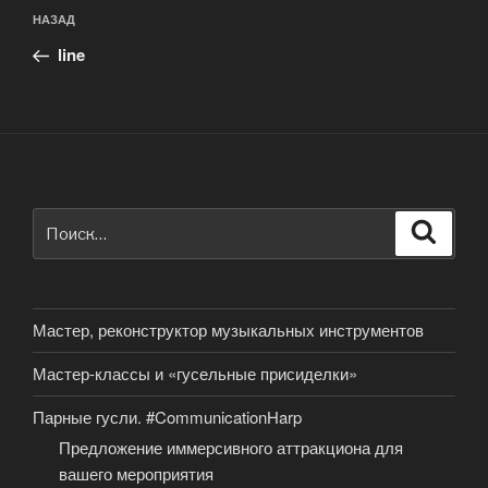
Навигация
Предыдущая
НАЗАД
по
запись:
записям
line
Искать:
Поиск
Мастер, реконструктор музыкальных инструментов
Мастер-классы и «гусельные присиделки»
Парные гусли. #CommunicationHarp
Предложение иммерсивного аттракциона для
вашего мероприятия