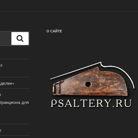
О САЙТЕ
Поиск
ых
иделки»
p
тракциона для
х