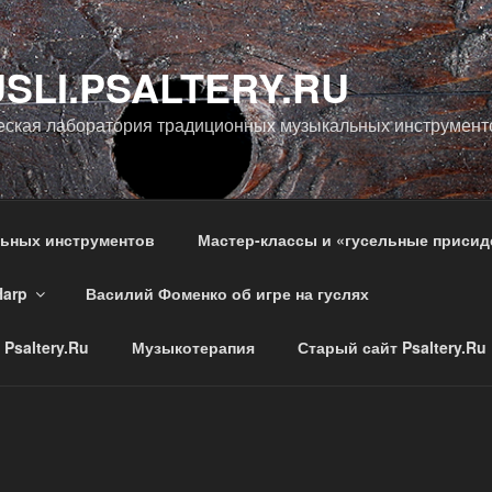
SLI.PSALTERY.RU
еская лаборатория традиционных музыкальных инструмент
льных инструментов
Мастер-классы и «гусельные присид
Harp
Василий Фоменко об игре на гуслях
Psaltery.Ru
Музыкотерапия
Старый сайт Psaltery.Ru