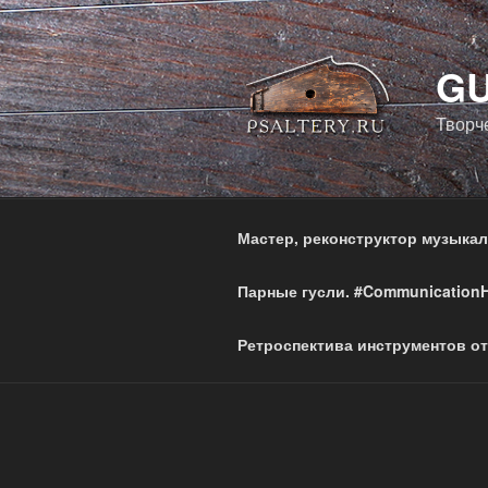
Перейти
к
содержимому
GU
Творч
Мастер, реконструктор музыка
Парные гусли. #Communication
Ретроспектива инструментов от 