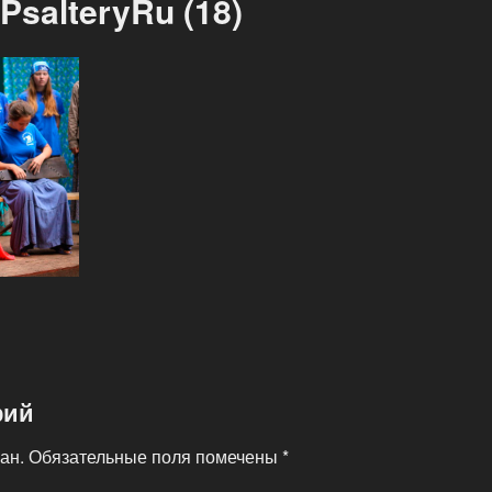
salteryRu (18)
рий
ан.
Обязательные поля помечены
*