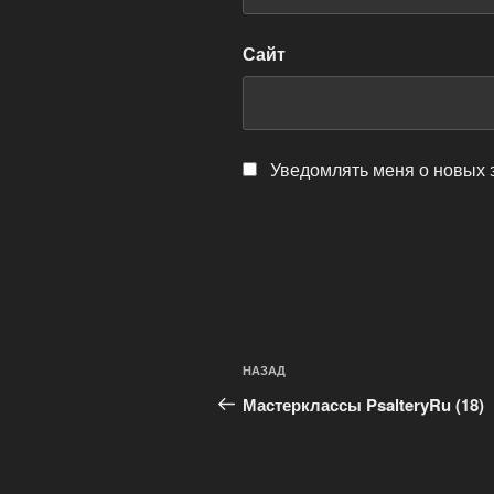
Сайт
Уведомлять меня о новых 
Навигация
Предыдущая
НАЗАД
по
запись:
Мастерклассы PsalteryRu (18)
записям