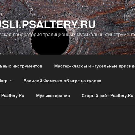
SLI.PSALTERY.RU
еская лаборатория традиционных музыкальных инструмент
льных инструментов
Мастер-классы и «гусельные присид
Harp
Василий Фоменко об игре на гуслях
Psaltery.Ru
Музыкотерапия
Старый сайт Psaltery.Ru