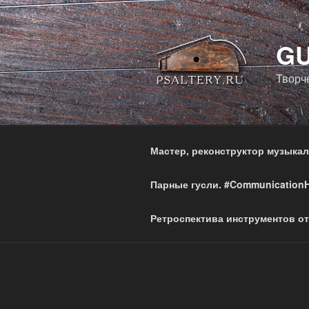
Перейти
к
содержимому
GU
Творч
Мастер, реконструктор музыка
Парные гусли. #Communication
Ретроспектива инструментов от 