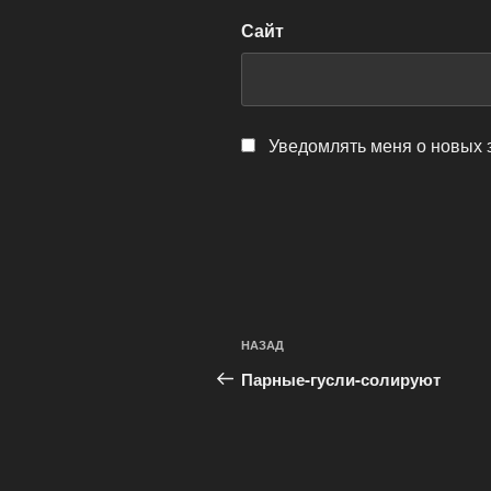
Сайт
Уведомлять меня о новых 
Навигация
Предыдущая
НАЗАД
по
запись:
Парные-гусли-солируют
записям