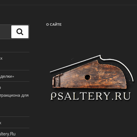
О САЙТЕ
Поиск
ых
иделки»
p
тракциона для
х
ltery.Ru