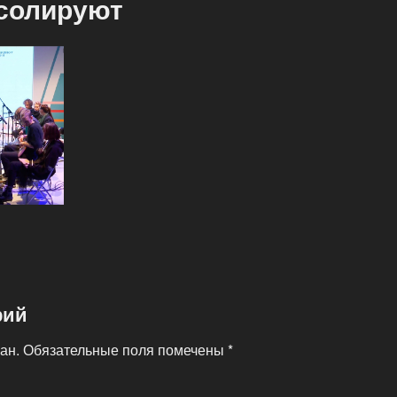
солируют
рий
ан.
Обязательные поля помечены
*