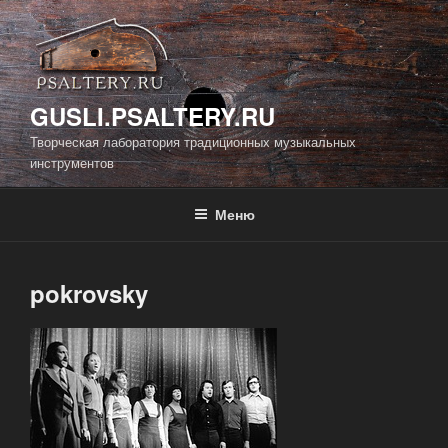
Перейти
к
содержимому
GUSLI.PSALTERY.RU
Творческая лаборатория традиционных музыкальных
инструментов
Меню
pokrovsky