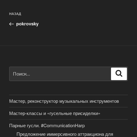
Навигация
Предыдущая
НАЗАД
по
запись:
записям
pokrovsky
Искать:
Поиск
Мастер, реконструктор музыкальных инструментов
Мастер-классы и «гусельные присиделки»
Парные гусли. #CommunicationHarp
Предложение иммерсивного аттракциона для