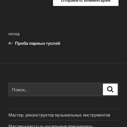
Навигация
Предыдущая
НАЗАД
по
запись:
записям
Проба парных гуслей
Искать:
Поиск
Мастер, реконструктор музыкальных инструментов
Мастер-классы и «гусельные присиделки»