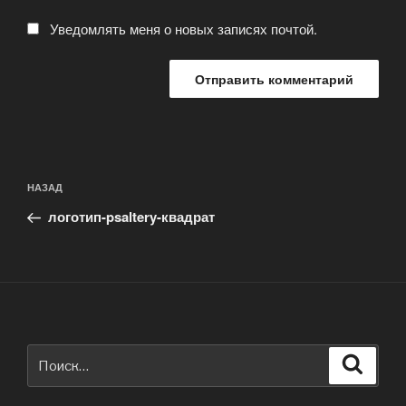
Уведомлять меня о новых записях почтой.
Навигация
Предыдущая
НАЗАД
по
запись:
записям
логотип-psaltery-квадрат
Искать:
Поиск