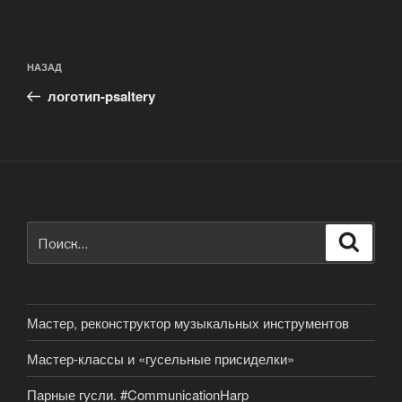
Навигация
Предыдущая
НАЗАД
по
запись:
записям
логотип-psaltery
Искать:
Поиск
Мастер, реконструктор музыкальных инструментов
Мастер-классы и «гусельные присиделки»
Парные гусли. #CommunicationHarp