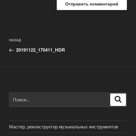
Навигация
Предыдущая
НАЗАД
по
запись:
записям
20191122_170411_HDR
Искать:
Поиск
Мастер, реконструктор музыкальных инструментов