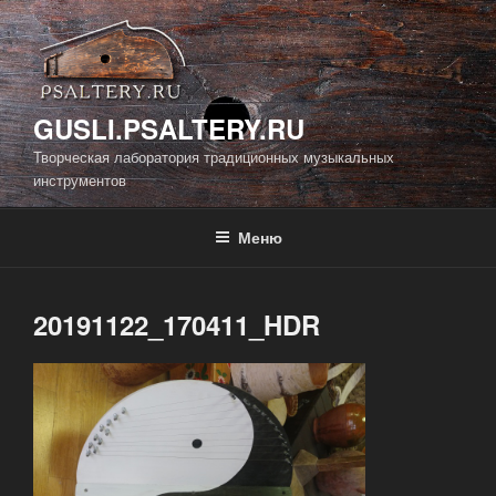
Перейти
к
содержимому
GUSLI.PSALTERY.RU
Творческая лаборатория традиционных музыкальных
инструментов
Меню
20191122_170411_HDR