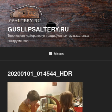
Перейти
к
содержимому
GUSLI.PSALTERY.RU
Творческая лаборатория традиционных музыкальных
инструментов
Меню
20200101_014544_HDR