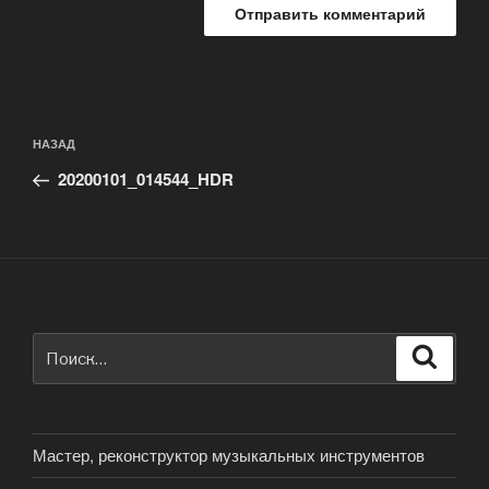
Навигация
Предыдущая
НАЗАД
по
запись:
записям
20200101_014544_HDR
Искать:
Поиск
Мастер, реконструктор музыкальных инструментов