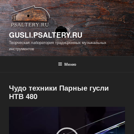
Перейти
к
содержимому
GUSLI.PSALTERY.RU
Творческая лаборатория традиционных музыкальных
инструментов
Меню
Чудо техники Парные гусли
НТВ 480
Видеоплеер