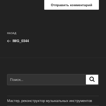
Навигация
Предыдущая
НАЗАД
по
запись:
записям
IMG_0344
Искать:
Поиск
Мастер, реконструктор музыкальных инструментов