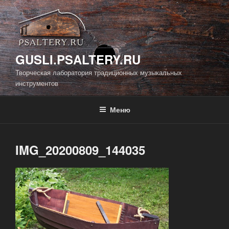
Перейти
к
содержимому
GUSLI.PSALTERY.RU
Творческая лаборатория традиционных музыкальных
инструментов
Меню
IMG_20200809_144035