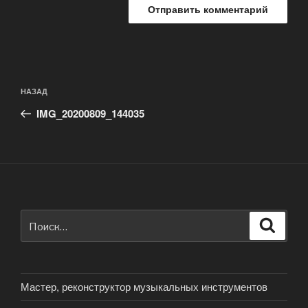
Навигация
Предыдущая
НАЗАД
по
запись:
записям
IMG_20200809_144035
Искать:
Поиск
Мастер, реконструктор музыкальных инструментов