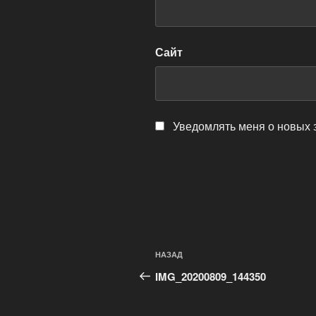
Сайт
Уведомлять меня о новых 
Навигация
Предыдущая
НАЗАД
по
запись:
IMG_20200809_144350
записям