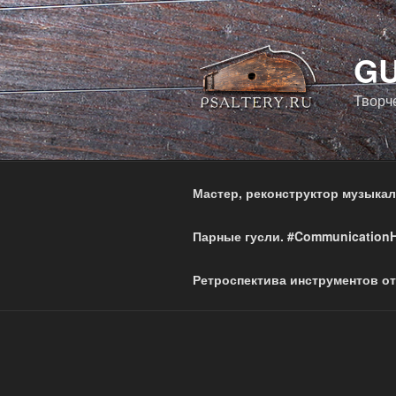
Перейти
к
содержимому
GU
Творч
Мастер, реконструктор музыка
Парные гусли. #Communication
Ретроспектива инструментов от 