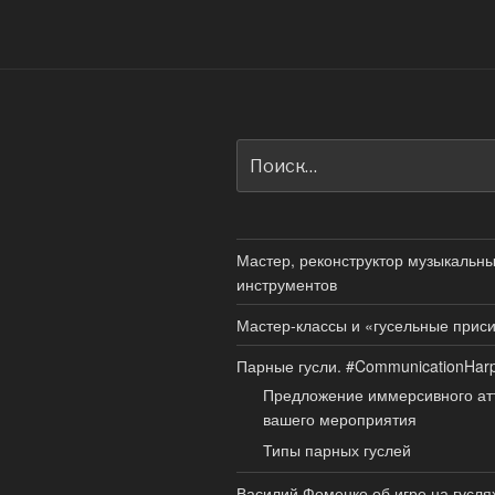
Искать:
Мастер, реконструктор музыкальн
инструментов
Мастер-классы и «гусельные прис
Парные гусли. #CommunicationHar
Предложение иммерсивного ат
вашего мероприятия
Типы парных гуслей
Василий Фоменко об игре на гусля