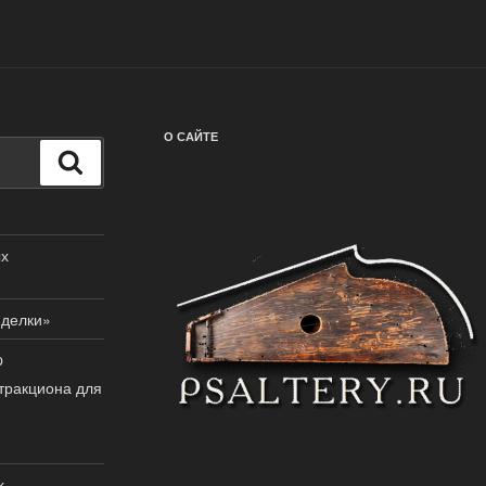
О САЙТЕ
Поиск
ых
иделки»
p
тракциона для
х