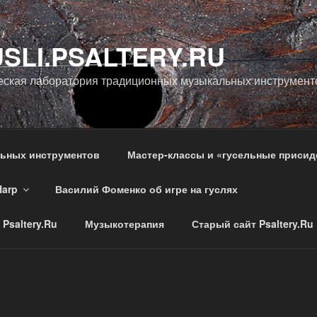
SLI.PSALTERY.RU
еская лаборатория традиционных музыкальных инструмент
льных инструментов
Мастер-классы и «гусельные присид
Harp
Василий Фоменко об игре на гуслях
Psaltery.Ru
Музыкотерапия
Старый сайт Psaltery.Ru