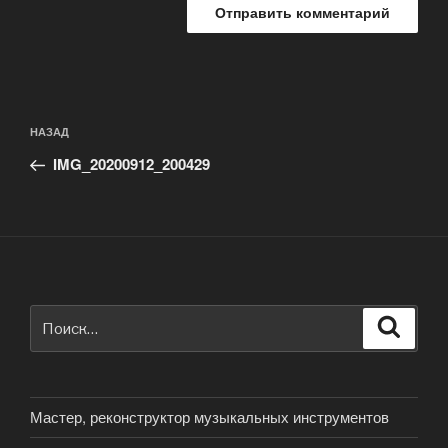
Навигация
Предыдущая
НАЗАД
по
запись:
записям
IMG_20200912_200429
Искать:
Поиск
Мастер, реконструктор музыкальных инструментов