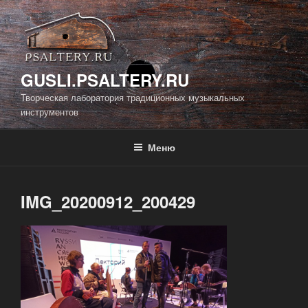
Перейти
к
содержимому
GUSLI.PSALTERY.RU
Творческая лаборатория традиционных музыкальных
инструментов
Меню
IMG_20200912_200429