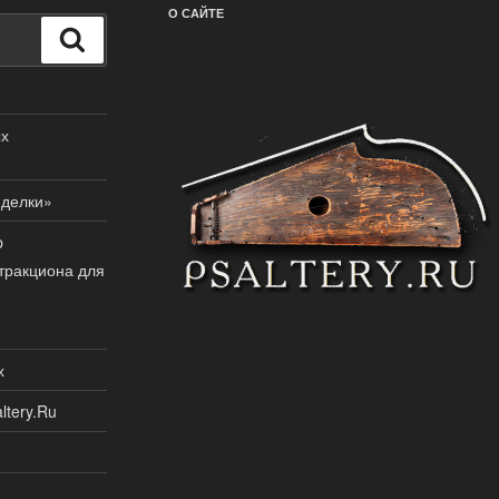
О САЙТЕ
Поиск
ых
иделки»
p
тракциона для
х
ltery.Ru