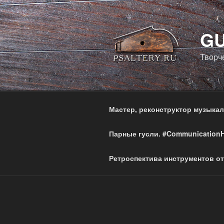
Перейти
к
содержимому
GU
Творч
Мастер, реконструктор музыка
Парные гусли. #Communication
Ретроспектива инструментов от 