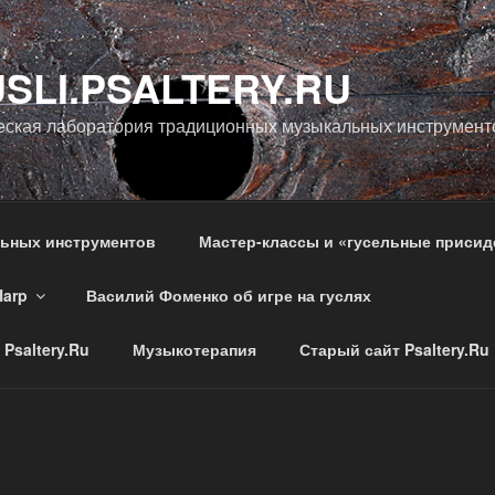
SLI.PSALTERY.RU
еская лаборатория традиционных музыкальных инструмент
льных инструментов
Мастер-классы и «гусельные присид
Harp
Василий Фоменко об игре на гуслях
Psaltery.Ru
Музыкотерапия
Старый сайт Psaltery.Ru