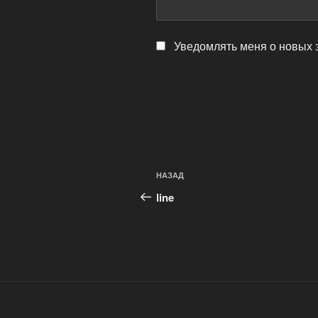
Уведомлять меня о новых 
Навигация
Предыдущая
НАЗАД
по
запись:
line
записям