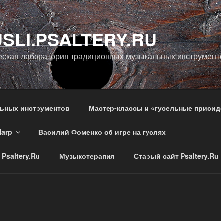
SLI.PSALTERY.RU
еская лаборатория традиционных музыкальных инструмент
льных инструментов
Мастер-классы и «гусельные присид
Harp
Василий Фоменко об игре на гуслях
Psaltery.Ru
Музыкотерапия
Старый сайт Psaltery.Ru