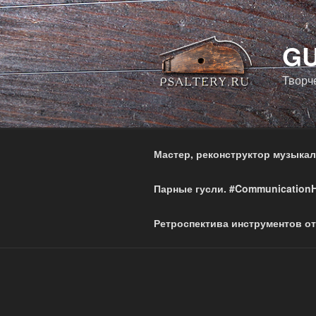
Перейти
к
содержимому
GU
Творч
Мастер, реконструктор музыка
Парные гусли. #Communication
Ретроспектива инструментов от 