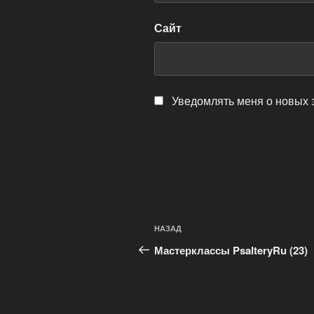
Сайт
Уведомлять меня о новых 
Навигация
Предыдущая
НАЗАД
по
запись:
Мастерклассы PsalteryRu (23)
записям