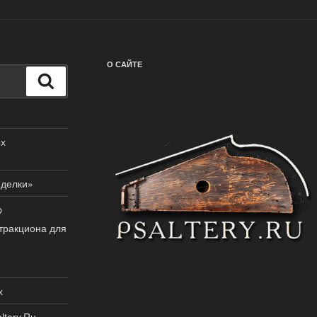
О САЙТЕ
Поиск
ых
иделки»
p
тракциона для
х