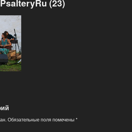
salteryRu (23)
рий
ан.
Обязательные поля помечены
*