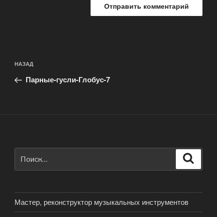
Навигация
Предыдущая
НАЗАД
по
запись:
записям
Парные-гусли-Глобус-7
Искать:
Поиск
Мастер, реконструктор музыкальных инструментов