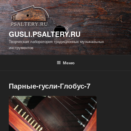
Перейти
к
содержимому
GUSLI.PSALTERY.RU
Творческая лаборатория традиционных музыкальных
инструментов
Меню
Парные-гусли-Глобус-7