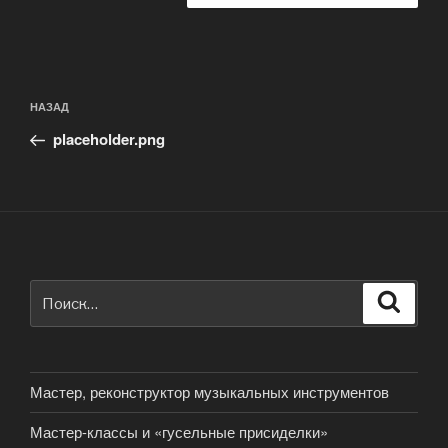
Навигация
Предыдущая
НАЗАД
по
запись:
записям
placeholder.png
Искать:
Поиск
Мастер, реконструктор музыкальных инструментов
Мастер-классы и «гусельные присиделки»