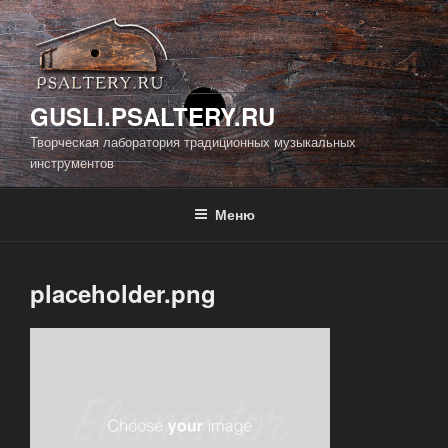
Перейти
к
содержимому
GUSLI.PSALTERY.RU
Творческая лаборатория традиционных музыкальных
инструментов
Меню
placeholder.png