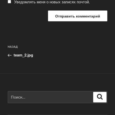
Уведомлять меня о новых записях почтой.
Навигация
Предыдущая
НАЗАД
по
запись:
записям
team_2.jpg
Искать:
Поиск